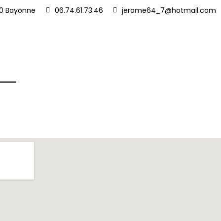
00 Bayonne
06.74.61.73.46
jerome64_7@hotmail.com
ie
Contact