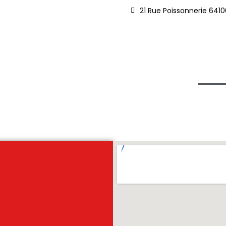
21 Rue Poissonnerie 641
tre cave
Dégustation
Actus & événements
Galer